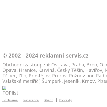
© 2002 - 2024 reklamni-servis.cz
Obchodní zastoupení:
Ostrava
,
Praha
,
Brno
,
Ol
Opava
,
Hranice
,
Karviná
,
Český Těšín
,
Havířov
,
N
Třinec
,
Zlín
,
Prostějov
,
Přerov
,
Rožnov pod Rad
Valašské meziříčí
,
Šumperk
,
Jeseník
,
Krnov
,
Plze
Co děláme
Reference
Klienti
Kontakty