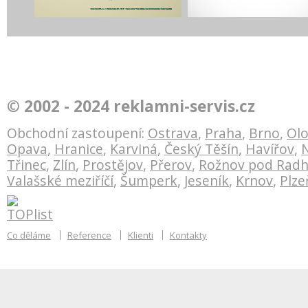
tyle
Vektorový model těžby plynu
Bankovní technika
© 2002 - 2024 reklamni-servis.cz
V
Green Gas DPB
redesign logotypu
Obchodní zastoupení:
Ostrava
,
Praha
,
Brno
,
Ol
Opava
,
Hranice
,
Karviná
,
Český Těšín
,
Havířov
,
N
Třinec
,
Zlín
,
Prostějov
,
Přerov
,
Rožnov pod Rad
Valašské meziříčí
,
Šumperk
,
Jeseník
,
Krnov
,
Plze
Co děláme
Reference
Klienti
Kontakty