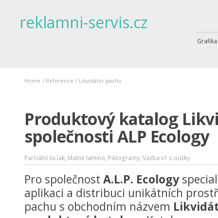
reklamni-servis.cz
Grafika
Home
/
Reference
/
Likvidátor pachu
Produktový katalog Likv
společnosti ALP Ecology
,
,
,
Parciální úv lak
Matné lamino
Piktogramy
Vazba v1 s oušky
Pro společnost
A.L.P. Ecology
special
aplikaci a distribuci unikátních prost
pachu s obchodním názvem
Likvidá