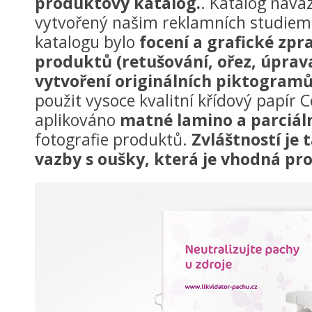
produktový katalog.
. Katalog navaz
vytvořený našim reklamních studiem.
katalogu bylo
focení a grafické zpr
produktů (retušování, ořez, úprava
vytvoření originálních piktogramů
použit vysoce kvalitní křídový papír 
aplikováno
matné lamino a parciáln
fotografie produktů.
Zvláštností je 
vazby s oušky, která je vhodná pro