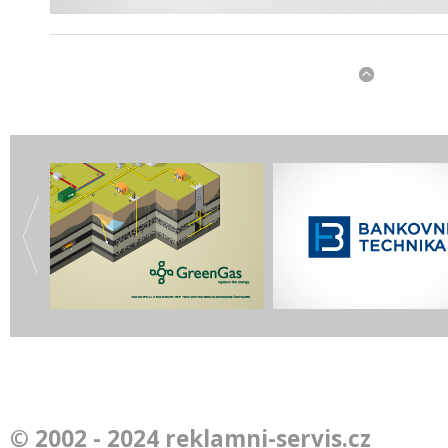
tyle
Vektorový model těžby plynu
Bankovní technika
© 2002 - 2024 reklamni-servis.cz
V
Green Gas DPB
redesign logotypu