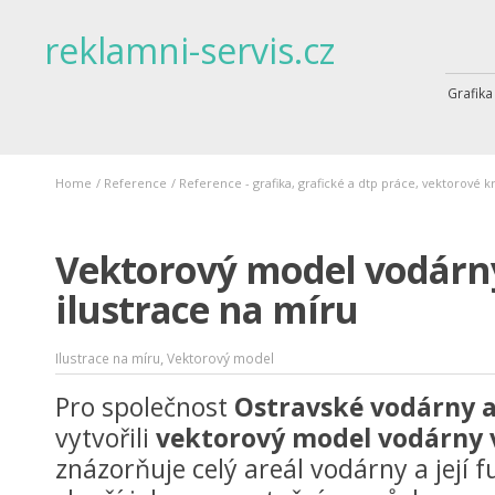
reklamni-servis.cz
Grafika
Home
/
Reference
/
Reference - grafika, grafické a dtp práce, vektorové k
Vektorový model vodárny
ilustrace na míru
,
Ilustrace na míru
Vektorový model
Pro společnost
Ostravské vodárny a 
vytvořili
vektorový model vodárny v
znázorňuje celý areál vodárny a její 