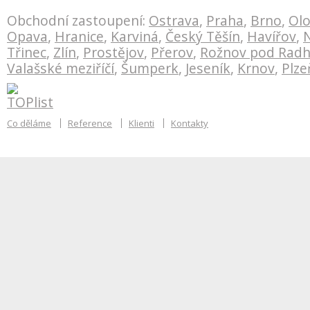
Obchodní zastoupení:
Ostrava
,
Praha
,
Brno
,
Ol
Opava
,
Hranice
,
Karviná
,
Český Těšín
,
Havířov
,
N
Třinec
,
Zlín
,
Prostějov
,
Přerov
,
Rožnov pod Rad
Valašské meziříčí
,
Šumperk
,
Jeseník
,
Krnov
,
Plze
Co děláme
Reference
Klienti
Kontakty