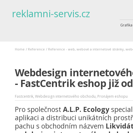
reklamni-servis.cz
Grafika
Home
/
Reference
/
Reference - web, webové a internetové stránky, web
Webdesign internetovéh
- FastCentrik eshop již o
,
,
Fastcentrik
Webdesign internetového obchodu
Pronájem eshopu
Pro společnost
A.L.P. Ecology
special
aplikaci a distribuci unikátních prost
pachu s obchodním názvem
Likvidá