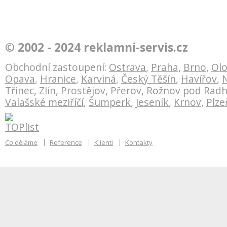
tyle
Vektorový model těžby plynu
Bankovní technika
© 2002 - 2024 reklamni-servis.cz
V
Green Gas DPB
redesign logotypu
Obchodní zastoupení:
Ostrava
,
Praha
,
Brno
,
Ol
Opava
,
Hranice
,
Karviná
,
Český Těšín
,
Havířov
,
N
Třinec
,
Zlín
,
Prostějov
,
Přerov
,
Rožnov pod Rad
Valašské meziříčí
,
Šumperk
,
Jeseník
,
Krnov
,
Plze
Co děláme
Reference
Klienti
Kontakty