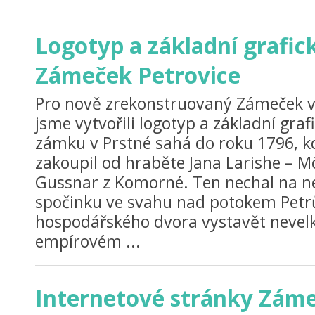
Logotyp a základní grafi
Zámeček Petrovice
Pro nově zrekonstruovaný Zámeček v 
jsme vytvořili logotyp a základní graf
zámku v Prstné sahá do roku 1796, k
zakoupil od hraběte Jana Larishe – M
Gussnar z Komorné. Ten nechal na
spočinku ve svahu nad potokem Petr
hospodářského dvora vystavět nevel
empírovém ...
Internetové stránky Zám