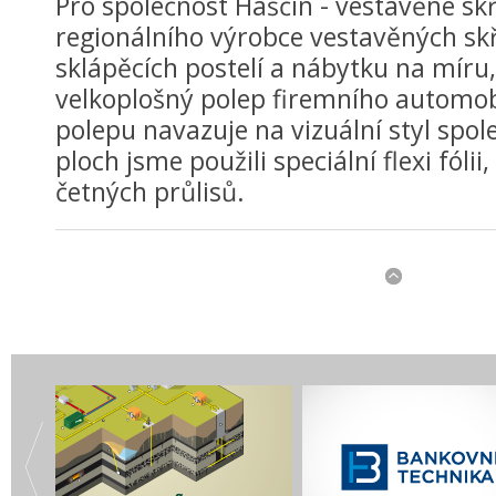
Pro společnost Haščin - vestavěné sk
regionálního výrobce vestavěných skř
sklápěcích postelí a nábytku na míru,
velkoplošný polep firemního automob
polepu navazuje na vizuální styl spol
ploch jsme použili speciální flexi fólii
četných průlisů.