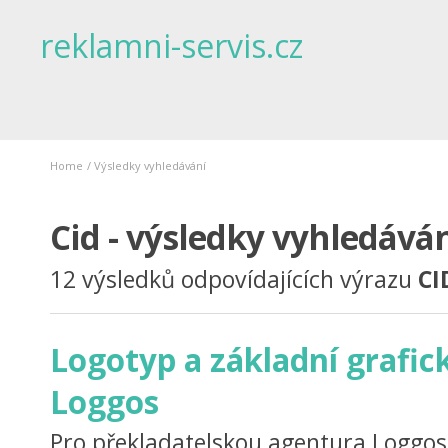
reklamni-servis.cz
Home
/
Výsledky vyhledávání
Cid - výsledky vyhledává
12 výsledků odpovídajících výrazu
CI
Logotyp a základní grafi
Loggos
Pro překladatelskou agentura Loggos