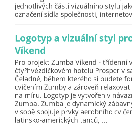
jednotlivých částí vizuálního stylu jako
označení sídla společnosti, internetov
Logotyp a vizuální styl p
Víkend
Pro projekt Zumba Víkend - třídenní 
čtyřhvězdičkovém hotelu Prosper v 
Čeladné, během kterého si budete f
cvičením Zumby a zároveň relaxovat j
na míru. Logotyp je vytvořen v náv
Zumba. Zumba je dynamický zábavný 
v sobě spojuje prvky aerobního cvičen
latinsko-amerických tanců, ...