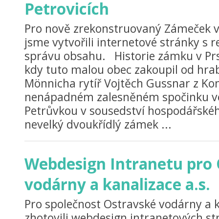
Petrovicích
Pro nově zrekonstruovaný Zámeček v 
jsme vytvořili internetové stránky 
správu obsahu. Historie zámku v Prs
kdy tuto malou obec zakoupil od hrab
Mönnicha rytíř Vojtěch Gussnar z Ko
nenápadném zalesněném spočinku v
Petrůvkou v sousedství hospodářské
nevelký dvoukřídlý zámek ...
Webdesign Intranetu pro
vodárny a kanalizace a.s.
Pro společnost Ostravské vodárny a k
zhotovili webdesign intranetových str