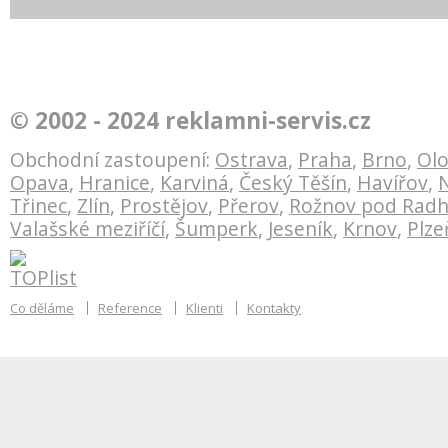
tyle
Vektorový model těžby plynu
Bankovní technika
© 2002 - 2024 reklamni-servis.cz
V
Green Gas DPB
redesign logotypu
Obchodní zastoupení:
Ostrava
,
Praha
,
Brno
,
Ol
Opava
,
Hranice
,
Karviná
,
Český Těšín
,
Havířov
,
N
Třinec
,
Zlín
,
Prostějov
,
Přerov
,
Rožnov pod Rad
Valašské meziříčí
,
Šumperk
,
Jeseník
,
Krnov
,
Plze
Co děláme
Reference
Klienti
Kontakty