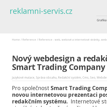
reklamni-servis.cz
Grafika
Home
/
Reference
/
Reference - web, webové a internetové stránky, web
Nový webdesign a redak
Smart Trading Company
,
,
,
,
,
Jazykové mutace
Správa obsahu
Redakční systém
Cms
Seo
Webde
Pro společnost
Smart Trading Com
novou internetovou prezentaci po
redakčním systému.
Internetové st